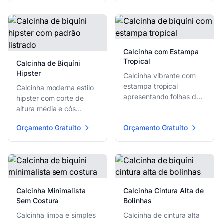
Calcinha com Estampa
Tropical
Calcinha de Biquíni
Hipster
Calcinha vibrante com
estampa tropical
Calcinha moderna estilo
apresentando folhas de
hipster com corte de
palmeira e flores
altura média e cós
exóticas em cores de pôr
elástico confortável.
Orçamento Gratuito
do sol.
Orçamento Gratuito
Calcinha Minimalista
Calcinha Cintura Alta de
Sem Costura
Bolinhas
Calcinha limpa e simples
Calcinha de cintura alta