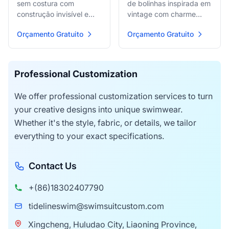
sem costura com
de bolinhas inspirada em
construção invisível e
vintage com charme
ajuste ultra confortável.
retrô e cobertura
Orçamento Gratuito
Orçamento Gratuito
completa.
Professional Customization
We offer professional customization services to turn
your creative designs into unique swimwear.
Whether it's the style, fabric, or details, we tailor
everything to your exact specifications.
Contact Us
+(86)18302407790
tidelineswim@swimsuitcustom.com
Xingcheng, Huludao City, Liaoning Province,