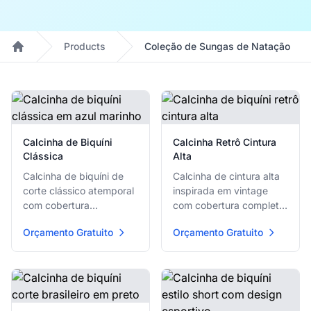
Products
Coleção de Sungas de Natação
Home
Products
Calcinha de Biquíni
Calcinha Retrô Cintura
Clássica
Alta
Calcinha de biquíni de
Calcinha de cintura alta
corte clássico atemporal
inspirada em vintage
com cobertura
com cobertura completa
moderada e ajuste
e silhueta lisonjeira para
Orçamento Gratuito
Orçamento Gratuito
confortável para uso
todos os tipos de corpo.
durante todo o dia.