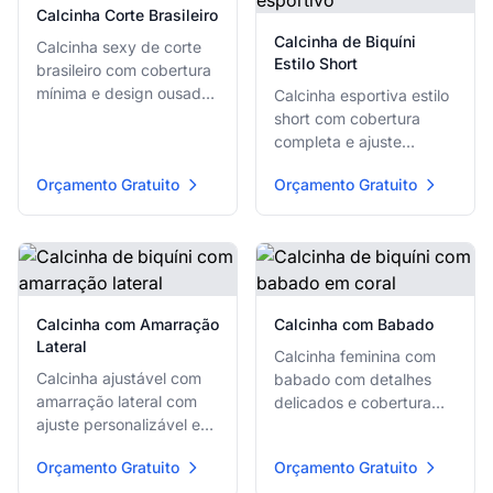
Calcinha Corte Brasileiro
Calcinha de Biquíni
Calcinha sexy de corte
Estilo Short
brasileiro com cobertura
mínima e design ousado
Calcinha esportiva estilo
para looks de praia
short com cobertura
confiantes.
completa e ajuste
confortável perfeito para
Orçamento Gratuito
Orçamento Gratuito
dias ativos na praia.
Calcinha com Amarração
Calcinha com Babado
Lateral
Calcinha feminina com
Calcinha ajustável com
babado com detalhes
amarração lateral com
delicados e cobertura
ajuste personalizável e
moderada para um visual
detalhes de amarração
romântico.
Orçamento Gratuito
Orçamento Gratuito
divertidos nos quadris.