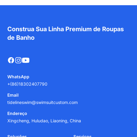
Construa Sua Linha Premium de Roupas
de Banho
Facebook
Instagram
YouTube
WhatsApp
+(86)18302407790
Email
tidelineswim@swimsuitcustom.com
Endereço
Xingcheng, Huludao, Liaoning, China
Soluções
Serviços