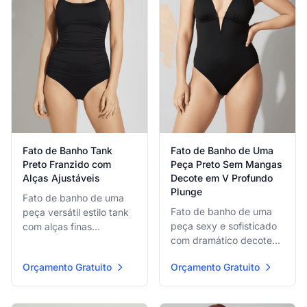
Fato de Banho Tank
Fato de Banho de Uma
Preto Franzido com
Peça Preto Sem Mangas
Alças Ajustáveis
Decote em V Profundo
Plunge
Fato de banho de uma
Fato de banho de uma
peça versátil estilo tank
peça sexy e sofisticado
com alças finas
com dramático decote
ajustáveis e franzidos
em V profundo com
por toda parte,
Orçamento Gratuito
Orçamento Gratuito
detalhe de barra central
proporcionando ajuste
sutil, oferecendo silhueta
de suporte confortável
ousada e lisonjeira
com silhueta