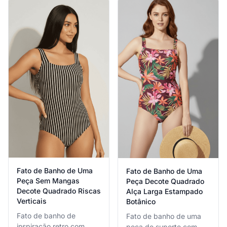
perfeita para
emagrecedora para
declarações de praia
natação ativa e
confiantes e elegância
relaxamento à beira da
de resort.
piscina.
Fato de Banho de Uma
Fato de Banho de Uma
Peça Sem Mangas
Peça Decote Quadrado
Decote Quadrado Riscas
Alça Larga Estampado
Verticais
Botânico
Fato de banho de
Fato de banho de uma
inspiração retro com
peça de suporte com