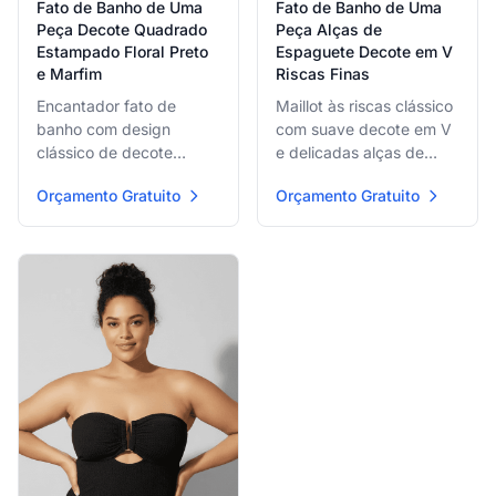
Fato de Banho de Uma
Fato de Banho de Uma
Peça Decote Quadrado
Peça Alças de
Estampado Floral Preto
Espaguete Decote em V
e Marfim
Riscas Finas
Encantador fato de
Maillot às riscas clássico
banho com design
com suave decote em V
clássico de decote
e delicadas alças de
quadrado e alças
espaguete pretas, com
Orçamento Gratuito
Orçamento Gratuito
grossas de suporte, com
padrão de riscas
impressionante
horizontais finas
estampado de silhueta
universalmente lisonjeiro
floral preta em grande
para sofisticação
escala sobre fundo
atemporal à beira da
marfim para elegância
praia.
artística à beira da praia.