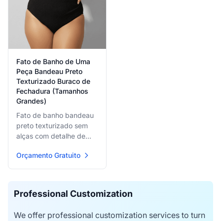
Fato de Banho de Uma
Peça Bandeau Preto
Texturizado Buraco de
Fechadura (Tamanhos
Grandes)
Fato de banho bandeau
preto texturizado sem
alças com detalhe de
recorte frontal central
Orçamento Gratuito
buraco de fechadura e
fecho de fivela metálica
seguro, especialmente
projetado para ajuste de
Professional Customization
suporte de tamanhos
grandes com estilo
We offer professional customization services to turn
confiante e conforto.