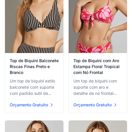
Top de Biquíni Balconete
Top de Biquíni com Aro
Riscas Finas Preto e
Estampa Floral Tropical
Branco
com Nó Frontal
Um top de biquíni estilo
Um top de biquíni com
balconete com suporte
suporte com aro e
com padrão sutil de
detalhe de nó frontal
riscas verticais finas
brincalhão,
Orçamento Gratuito
Orçamento Gratuito
preto e branco off,
apresentando estampa
proporcionando uma
floral grande vibrante
silhueta lisonjeira e
rosa e vermelha perfeita
suporte estruturado.
para um visual brilhante
e confiante.