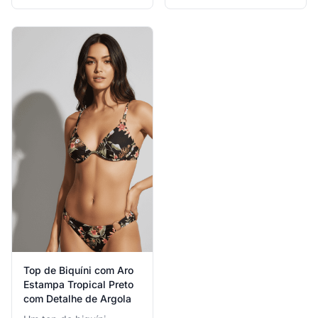
confortável, ideal para
de pescoço halter
dias ativos na praia.
ajustáveis, oferecendo
um ajuste personalizável
e lisonjeador.
Top de Biquíni com Aro
Estampa Tropical Preto
com Detalhe de Argola