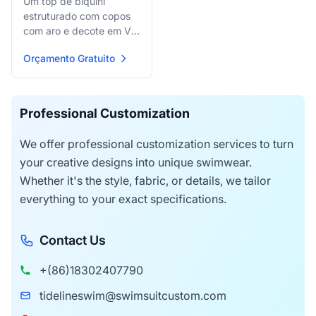
Um top de biquíni
estruturado com copos
com aro e decote em V
profundo, apresentando
Orçamento Gratuito
estampa floral tropical
escura acentuada por
elegantes argolas O tom
dourado nas alças e
Professional Customization
partes de baixo.
We offer professional customization services to turn
your creative designs into unique swimwear.
Whether it's the style, fabric, or details, we tailor
everything to your exact specifications.
Contact Us
+(86)18302407790
tidelineswim@swimsuitcustom.com