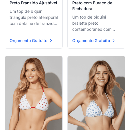
Preto Franzido Ajustável
Preto com Buraco de
Fechadura
Um top de biquíni
Um top de biquíni
triângulo preto atemporal
bralette preto
com detalhe de franzido
contemporâneo com
leve e amarrações
design de alças estilo
ajustáveis no pescoço e
Orçamento Gratuito
Orçamento Gratuito
costas nadador e um
nas costas, oferecendo
pequeno recorte de
um básico de praia
buraco de fechadura
simples, mas elegante.
acentuado com anel
dourado no centro
frontal.