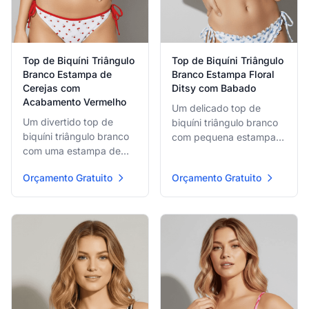
Top de Biquíni Triângulo
Top de Biquíni Triângulo
Branco Estampa de
Branco Estampa Floral
Cerejas com
Ditsy com Babado
Acabamento Vermelho
Um delicado top de
Um divertido top de
biquíni triângulo branco
biquíni triângulo branco
com pequena estampa
com uma estampa de
floral ditsy azul e
cerejas brincalhona por
charmoso acabamento
Orçamento Gratuito
Orçamento Gratuito
toda parte e ousado
de babado ao longo das
acabamento
bordas, fixado com
contrastante vermelho,
fechos de amarração
fixado com alças de
ajustáveis.
amarração vermelhas.