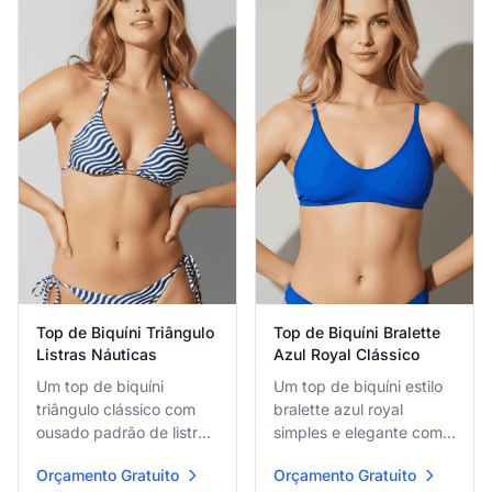
Top de Biquíni Bralette
Top de Biquíni Triângulo
Azul Royal Clássico
Listras Náuticas
Um top de biquíni estilo
Um top de biquíni
bralette azul royal
triângulo clássico com
simples e elegante com
ousado padrão de listras
alças finas ajustáveis e
onduladas azul marinho
Orçamento Gratuito
Orçamento Gratuito
design de linhas limpas
e branco e amarrações