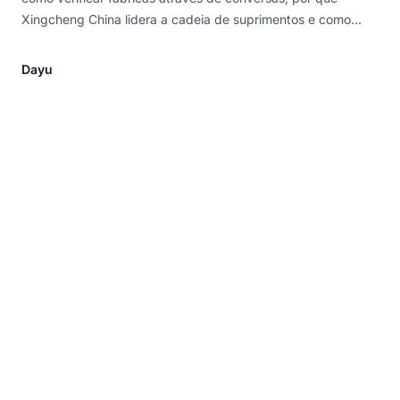
Xingcheng China lidera a cadeia de suprimentos e como
evitar os golpes que matam 90% das startups de roupa de
banho.
Dayu