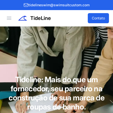
tidelineswim@swimsuitcustom.com
TideLine
Open menu
Contato
Tideline: Mais do que um
fornecedor, seu parceiro na
construção de sua marca de
roupas de banho.