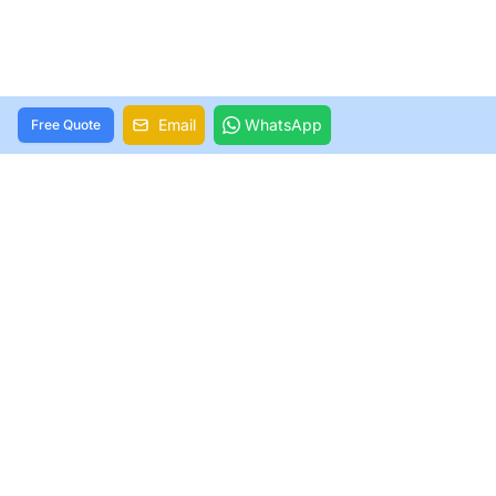
Email
WhatsApp
Free Quote
Construa Sua Linha Premium de Roupas
de Banho
Facebook
Instagram
YouTube