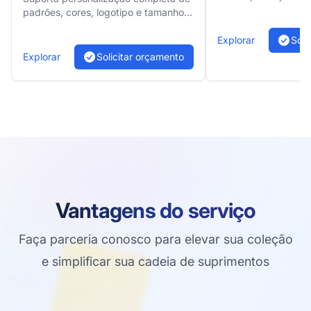
fornecemos soluçõe
padrões, cores, logotipo e tamanhos
flexíveis
para atender às necessidades da sua
marca
Explorar
Soli
Explorar
Solicitar orçamento
Vantagens do serviço
Faça parceria conosco para elevar sua coleção
e simplificar sua cadeia de suprimentos