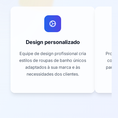
Design personalizado
Equipe de design profissional cria
Proce
estilos de roupas de banho únicos
com e
adaptados à sua marca e às
para 
necessidades dos clientes.
u