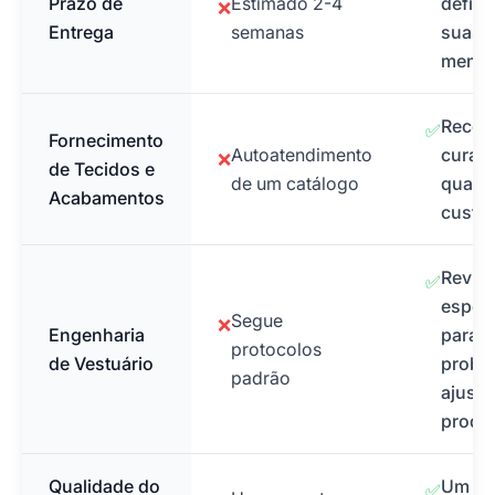
Prazo de
Estimado 2-4
defin
❌
Entrega
semanas
suas 
mente
Recom
✅
Fornecimento
Autoatendimento
curad
❌
de Tecidos e
de um catálogo
qualid
Acabamentos
custo.
Revis
✅
especi
Segue
❌
Engenharia
para p
protocolos
de Vestuário
probl
padrão
ajuste
produ
Qualidade do
Um pr
✅