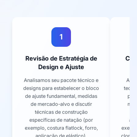
1
Revisão de Estratégia de
Cur
Design e Ajuste
Analisamos seu pacote técnico e
Apre
designs para estabelecer o bloco
tecid
de ajuste fundamental, medidas
par
de mercado-alvo e discutir
mis
técnicas de construção
m
específicas de natação (por
aca
exemplo, costura flatlock, forro,
exempl
aplicação de elástico).
cloro,