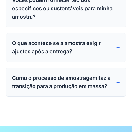
Vocês podem fornecer tecidos
+
específicos ou sustentáveis para minha
amostra?
Vocês podem fornecer tecidos específicos ou sustentáve
Absolutamente. Temos relacionamentos estabelecidos co
O que acontece se a amostra exigir
+
ajustes após a entrega?
O que acontece se a amostra exigir ajustes após a entreg
A iteração é uma parte central do processo de amostrag
Como o processo de amostragem faz a
+
transição para a produção em massa?
Como o processo de amostragem faz a transição para a
A amostra final aprovada serve como o "padrão ouro" pa