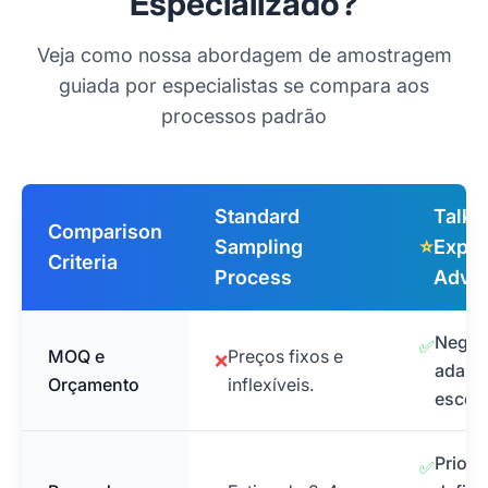
Especializado?
Veja como nossa abordagem de amostragem
guiada por especialistas se compara aos
processos padrão
Standard
Talk 
Comparison
Sampling
⭐
Exper
Criteria
Process
Adva
Negoci
✅
MOQ e
Preços fixos e
❌
adapt
Orçamento
inflexíveis.
escop
Priori
✅