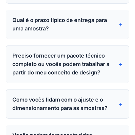
O que normalmente está incluído em seu serviço de amos
Nosso serviço de amostragem é um pacote abrangente que 
Qual é o prazo típico de entrega para
+
uma amostra?
Qual é o prazo típico de entrega para uma amostra?
O cronograma padrão para um primeiro protótipo é de 2-
Preciso fornecer um pacote técnico
+
completo ou vocês podem trabalhar a
partir do meu conceito de design?
Preciso fornecer um pacote técnico completo ou vocês p
Podemos trabalhar com ambos. Um pacote técnico detalha
Como vocês lidam com o ajuste e o
+
dimensionamento para as amostras?
Como vocês lidam com o ajuste e o dimensionamento pa
Começamos alinhando-nos em um bloco de ajuste base e 