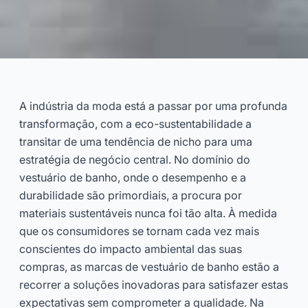
Nylon Regenerado ECONYL®:
Roupa de Banho Sustentável e
A indústria da moda está a passar por uma profunda
Conservação dos Oceanos
transformação, com a eco-sustentabilidade a
transitar de uma tendência de nicho para uma
2026-05
Dayu
estratégia de negócio central. No domínio do
vestuário de banho, onde o desempenho e a
durabilidade são primordiais, a procura por
Consulte Agora
materiais sustentáveis nunca foi tão alta. À medida
que os consumidores se tornam cada vez mais
conscientes do impacto ambiental das suas
compras, as marcas de vestuário de banho estão a
recorrer a soluções inovadoras para satisfazer estas
expectativas sem comprometer a qualidade. Na