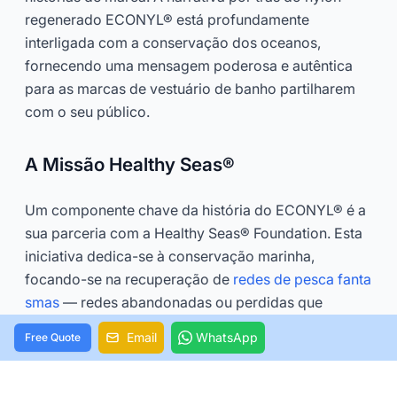
regenerado ECONYL® está profundamente
interligada com a conservação dos oceanos,
fornecendo uma mensagem poderosa e autêntica
para as marcas de vestuário de banho partilharem
com o seu público.
A Missão Healthy Seas®
Um componente chave da história do ECONYL® é a
sua parceria com a Healthy Seas® Foundation. Esta
iniciativa dedica-se à conservação marinha,
focando-se na recuperação de
redes de pesca fanta
smas
— redes abandonadas ou perdidas que
continuam a prender e matar a vida marinha.
Email
WhatsApp
Free Quote
Mergulhadores voluntários da Healthy Seas®
embarcam em missões desafiadoras para recuperar
estas redes mortíferas do fundo do oceano.