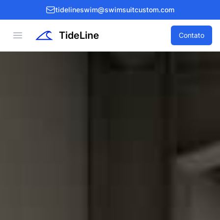
tidelineswim@swimsuitcustom.com
TideLine
Open menu
Contato