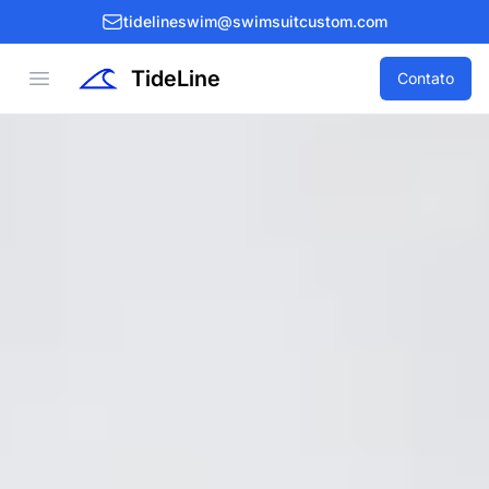
tidelineswim@swimsuitcustom.com
TideLine
Open menu
Contato