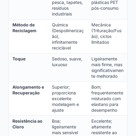
pesca, tapetes,
plásticas PET
resíduos
pós-consumo
industriais
Método de
Química
Mecânica
Reciclagem
(Despolimerizaç
(Trituração/Fus
ão),
ão), ciclos
infinitamente
limitados
reciclável
Toque
Sedoso, suave,
Ligeiramente
luxuoso
mais firme, mas
significativamen
te melhorado
Alongamento e
Superior;
Bom;
Recuperação
proporciona
frequentemente
excelente
misturado com
modelagem e
elastano para
ajuste
desempenho
Resistência ao
Boa;
Excelente;
Cloro
ligeiramente
altamente
mais sensível
resistente ao