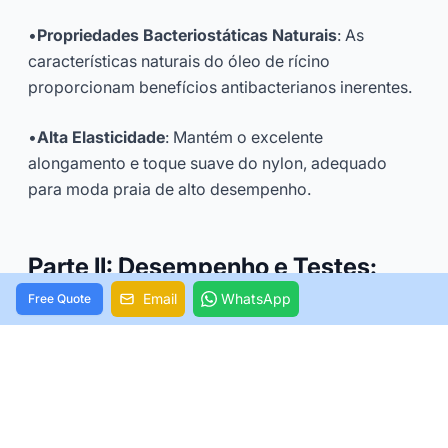
•
Propriedades Bacteriostáticas Naturais
: As
características naturais do óleo de rícino
proporcionam benefícios antibacterianos inerentes.
•
Alta Elasticidade
: Mantém o excelente
alongamento e toque suave do nylon, adequado
para moda praia de alto desempenho.
Parte II: Desempenho e Testes:
Desmistificando Mitos dos Eco-
Email
WhatsApp
Free Quote
Tecidos
Muitos compradores B2B e consumidores têm
preconceitos de que os tecidos ecológicos são
"frágeis" ou "menos duráveis". No entanto, os