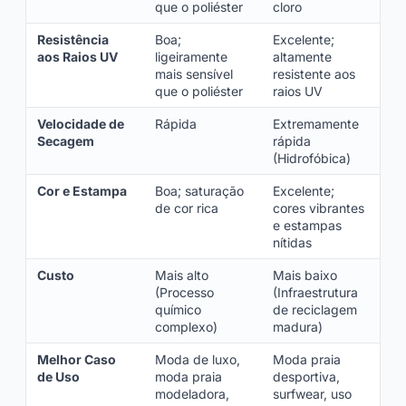
que o poliéster
cloro
Resistência
Boa;
Excelente;
aos Raios UV
ligeiramente
altamente
mais sensível
resistente aos
que o poliéster
raios UV
Velocidade de
Rápida
Extremamente
Secagem
rápida
(Hidrofóbica)
Cor e Estampa
Boa; saturação
Excelente;
de cor rica
cores vibrantes
e estampas
nítidas
Custo
Mais alto
Mais baixo
(Processo
(Infraestrutura
químico
de reciclagem
complexo)
madura)
Melhor Caso
Moda de luxo,
Moda praia
de Uso
moda praia
desportiva,
modeladora,
surfwear, uso