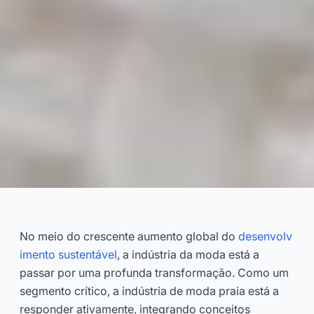
O Guia Definitivo sobre Tecidos
Sustentáveis para Moda Praia
No meio do crescente aumento global do
desenvolv
imento sustentável
, a indústria da moda está a
2026-03
Dayu
passar por uma profunda transformação. Como um
segmento crítico, a indústria de moda praia está a
Consulte Agora
responder ativamente, integrando conceitos