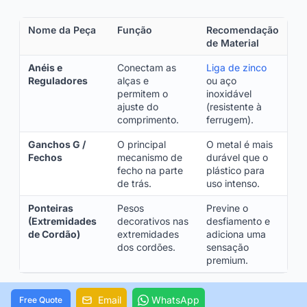
Nome da Peça
Função
Recomendação
de Material
Anéis e
Conectam as
Liga de zinco
Reguladores
alças e
ou aço
permitem o
inoxidável
ajuste do
(resistente à
comprimento.
ferrugem).
Ganchos G /
O principal
O metal é mais
Fechos
mecanismo de
durável que o
fecho na parte
plástico para
de trás.
uso intenso.
Ponteiras
Pesos
Previne o
(Extremidades
decorativos nas
desfiamento e
de Cordão)
extremidades
adiciona uma
dos cordões.
sensação
premium.
Dica Profissional: Para pedidos em grande volume
Email
WhatsApp
Free Quote