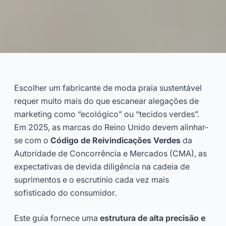
Lista de Verificação do Varejo
do Reino Unido para
Escolher um fabricante de moda praia sustentável
Fornecedores de Moda Praia
requer muito mais do que escanear alegações de
Sustentável
marketing como “ecológico” ou “tecidos verdes”.
Em 2025, as marcas do Reino Unido devem alinhar-
se com o
Código de Reivindicações Verdes
da
2025-11
Lydia
Autoridade de Concorrência e Mercados (CMA), as
expectativas de devida diligência na cadeia de
Consulte Agora
suprimentos e o escrutínio cada vez mais
sofisticado do consumidor.
Este guia fornece uma
estrutura de alta precisão e