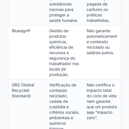
substâncias
pegada de
nocivas para
carbono ou
proteger a
práticas
saúde humana.
trabalhistas.
Bluesign®
Gestão de
Não garante
produtos
automaticament
químicos,
e conteúdo
eficiência de
reciclado ou
recursos e
salários justos.
segurança do
trabalhador nos
locais de
produção.
GRS (Global
Verificação de
Não certifica o
Recycled
conteúdo
impacto total
Standard)
reciclado,
do ciclo de vida
cadeia de
nem garante
custódia e
que um produto
critérios sociais,
seja “impacto
ambientais e
zero”.
químicos
básicos.