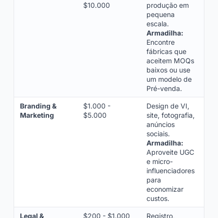
$10.000
produção em
pequena
escala.
Armadilha:
Encontre
fábricas que
aceitem MOQs
baixos ou use
um modelo de
Pré-venda.
Branding &
$1.000 -
Design de VI,
Marketing
$5.000
site, fotografia,
anúncios
sociais.
Armadilha:
Aproveite UGC
e micro-
influenciadores
para
economizar
custos.
Legal &
$200 - $1.000
Registro,