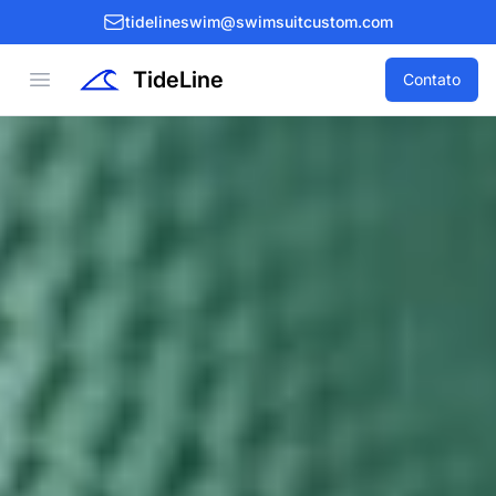
tidelineswim@swimsuitcustom.com
TideLine
Open menu
Contato