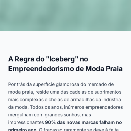
O Guia Completo para Lançar
uma Marca de Moda Praia
A Regra do "Iceberg" no
2026-03
Dayu
Empreendedorismo de Moda Praia
Consulte Agora
Por trás da superfície glamorosa do mercado de
moda praia, reside uma das cadeias de suprimentos
mais complexas e cheias de armadilhas da indústria
da moda. Todos os anos, inúmeros empreendedores
mergulham com grandes sonhos, mas
impressionantes
90% das novas marcas falham no
primeiro ano
. O fracasso raramente se deve à falta