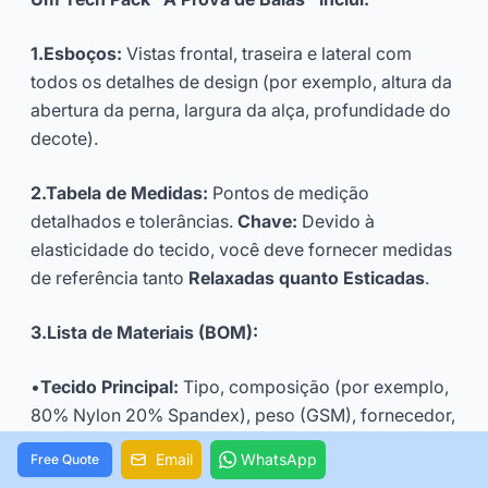
1.Esboços:
Vistas frontal, traseira e lateral com
todos os detalhes de design (por exemplo, altura da
abertura da perna, largura da alça, profundidade do
decote).
2.Tabela de Medidas:
Pontos de medição
detalhados e tolerâncias.
Chave:
Devido à
elasticidade do tecido, você deve fornecer medidas
de referência tanto
Relaxadas quanto Esticadas
.
3.Lista de Materiais (BOM):
•
Tecido Principal:
Tipo, composição (por exemplo,
80% Nylon 20% Spandex), peso (GSM), fornecedor,
cor Pantone, certificações (por exemplo,
OEKO-TE
Email
WhatsApp
Free Quote
X
).